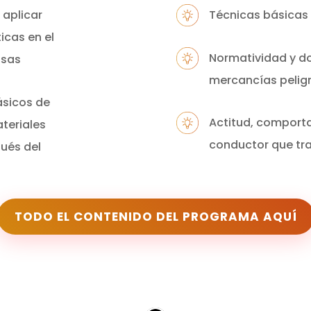
 aplicar
Técnicas básicas
icas en el
Normatividad y d
osas
mercancías pelig
ásicos de
Actitud, comport
teriales
conductor que tr
pués del
TODO EL CONTENIDO DEL PROGRAMA AQUÍ