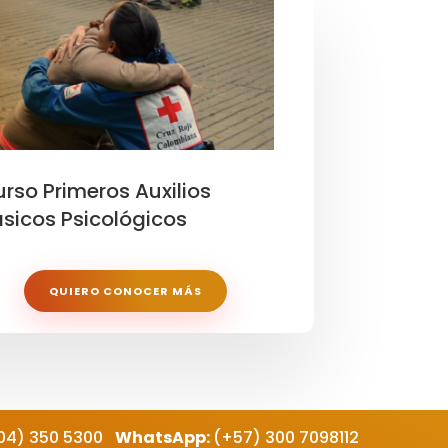
rso Primeros Auxilios
sicos Psicológicos
QUIERO CONOCER MÁS
04)
350 5300
WhatsApp:
(+57) 300 7098112