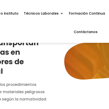
o instituto
Técnicos Laborales
Formación Continua
Contáctanos
ransportan
sas en
res de
l
 los procedimientos
r materiales peligrosos
te según la normatividad