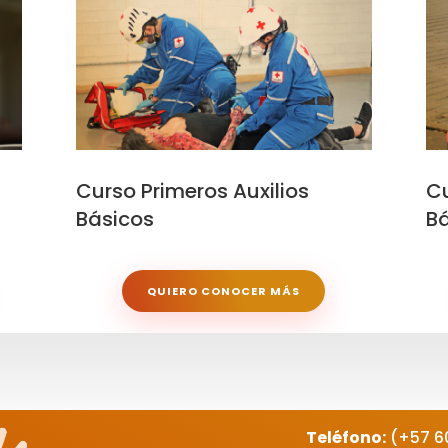
Curso Primeros Auxilios
Cu
Básicos
Bá
QUIERO CONOCER MÁS
Teléfono:
(+57 6