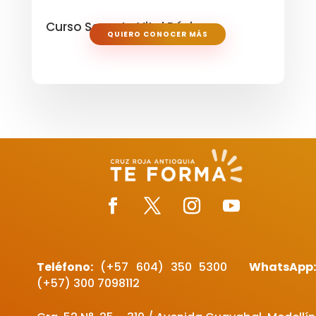
Curso Soporte Vital Básico
QUIERO CONOCER MÁS
Teléfono:
(+57 604)
350 5300
WhatsApp
(+57) 300 7098112