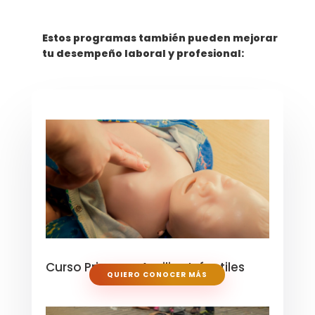
Estos programas también pueden mejorar
tu desempeño laboral y profesional:
Curso Primeros Auxilios Infantiles
QUIERO CONOCER MÁS