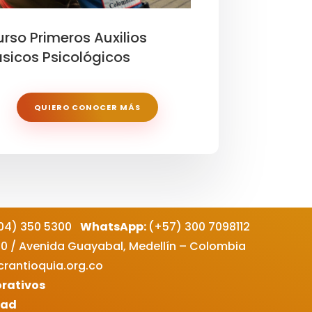
rso Primeros Auxilios
sicos Psicológicos
QUIERO CONOCER MÁS
04)
350 5300
WhatsApp:
(+57) 300 7098112
310 / Avenida Guayabal, Medellín – Colombia
rantioquia.org.co
orativos
dad