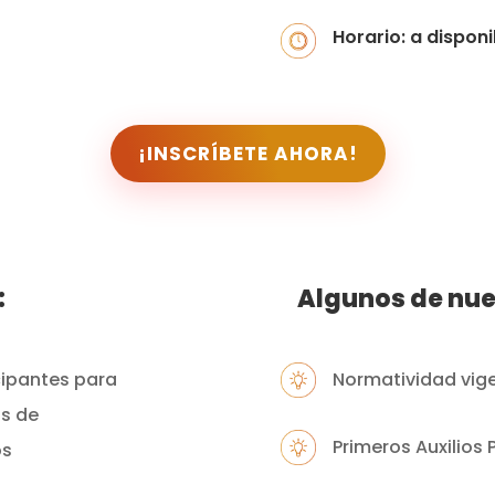
Horario: a disponi
¡INSCRÍBETE AHORA!
:
Algunos de nue
cipantes para
Normatividad vig
as de
Primeros Auxilios 
os