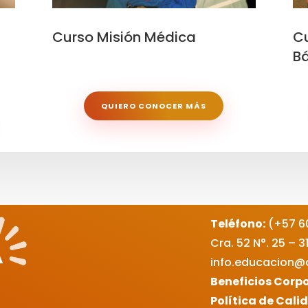
Curso Misión Médica
Cu
Bá
QUIERO CONOCER MÁS
Teléfono:
(+57 6
Cra. 52 N°. 25 – 
info.educacion@c
Beneficios Corp
Política de Cali