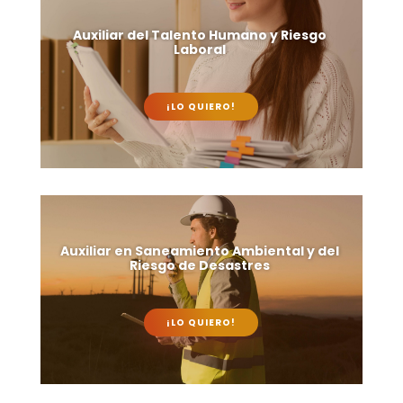
Auxiliar del Talento Humano y Riesgo
Laboral
¡LO QUIERO!
Auxiliar en Saneamiento Ambiental y del
Riesgo de Desastres
¡LO QUIERO!